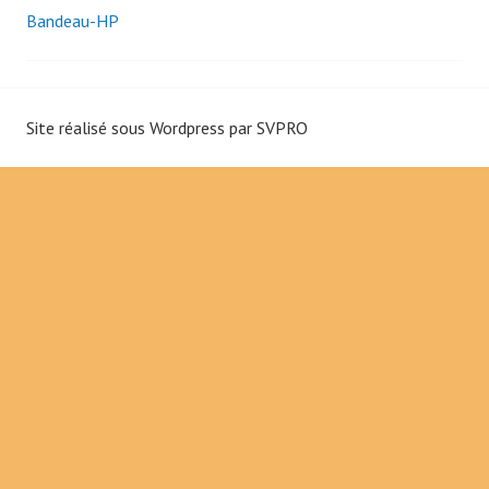
Bandeau-HP
i
N
p
a
a
l
Site réalisé sous Wordpress par
SVPRO
v
i
g
a
t
i
o