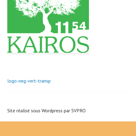
i
p
a
l
logo-neg-vert-transp
N
a
Site réalisé sous Wordpress par
SVPRO
v
i