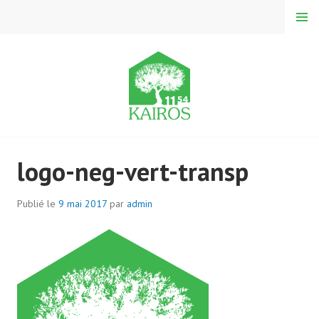
A
MENU
l
l
e
r
a
u
c
KAÏROS 1154
o
logo-neg-vert-transp
n
t
e
Publié le
9 mai 2017
par
admin
n
u
p
r
i
n
c